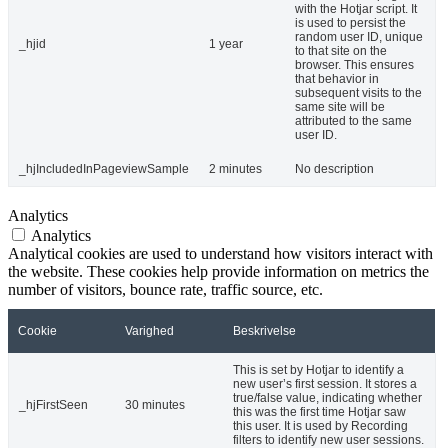
with the Hotjar script. It
is used to persist the
random user ID, unique
_hjid
1 year
to that site on the
browser. This ensures
that behavior in
subsequent visits to the
same site will be
attributed to the same
user ID.
_hjIncludedInPageviewSample
2 minutes
No description
Analytics
Analytics
Analytical cookies are used to understand how visitors interact with
the website. These cookies help provide information on metrics the
number of visitors, bounce rate, traffic source, etc.
Cookie
Varighed
Beskrivelse
This is set by Hotjar to identify a
new user’s first session. It stores a
true/false value, indicating whether
_hjFirstSeen
30 minutes
this was the first time Hotjar saw
this user. It is used by Recording
filters to identify new user sessions.