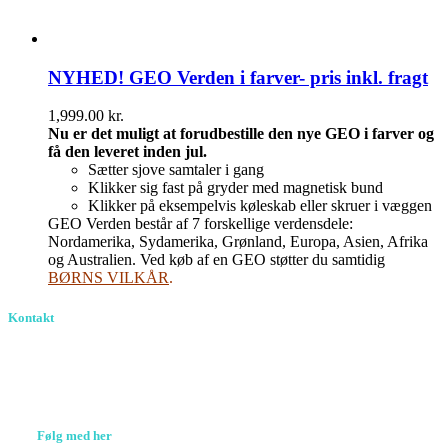
NYHED! GEO Verden i farver- pris inkl. fragt
1,999.00
kr.
Nu er det muligt at forudbestille den nye GEO i farver og
få den leveret inden jul.
Sætter sjove samtaler i gang
Klikker sig fast på gryder med magnetisk bund
Klikker på eksempelvis køleskab eller skruer i væggen
GEO Verden består af 7 forskellige verdensdele:
Nordamerika, Sydamerika, Grønland, Europa, Asien, Afrika
og Australien. Ved køb af en GEO støtter du samtidig
BØRNS VILKÅR
.
Kontakt
Birkevang 30, 3500
Værløse
louise@designedlearning.dk
+45 61309133
CVR. 38601709
Følg med her