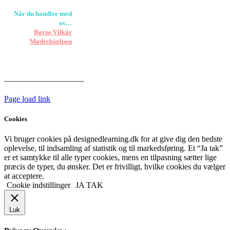
Når du handler med
os…
Støtter vi
Børns Vilkår
og
Mødrehjælpen
Er fragt inkluderet til
hoveddøren
Har vi følgende
HANDELSBETINGELSER
Page load link
Cookies
Vi bruger cookies på designedlearning.dk for at give dig den bedste
oplevelse, til indsamling af statistik og til markedsføring. Et “Ja tak”
er et samtykke til alle typer cookies, mens en tilpasning sætter lige
præcis de typer, du ønsker. Det er frivilligt, hvilke cookies du vælger
at acceptere.
Cookie indstillinger
JA TAK
Luk