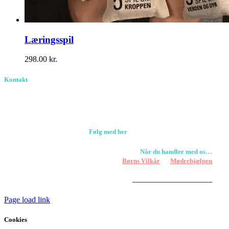
Læringsspil
298.00
kr.
Kontakt
Birkevang 30, 3500 Værløse
louise@designedlearning.dk
+45 61309133
CVR. 38601709
Følg med her
Når du handler med os…
Støtter vi
Børns Vilkår
og
Mødrehjælpen
Er fragt inkluderet til hoveddøren
Har vi følgende
HANDELSBETINGELSER
Page load link
Cookies