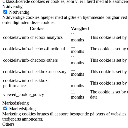
Uklassificerede cookies er cookies, som vi er i færd med at klassifi
Nødvendig
Nødvendig
Nødvendige cookies hjælper med at gøre en hjemmeside brugbar ved a
ordentligt uden disse cookies.
Cookie
Varighed
11
cookielawinfo-checbox-analytics
This cookie is set b
months
11
cookielawinfo-checbox-functional
The cookie is set by
months
11
cookielawinfo-checbox-others
This cookie is set b
months
11
cookielawinfo-checkbox-necessary
This cookie is set b
months
cookielawinfo-checkbox-
11
This cookie is set b
performance
months
11
The cookie is set by
viewed_cookie_policy
months
data.
Markedsføring
Markedsføring
Marketing cookies bruges til at spore besøgende på tværs af websites.
tredjeparts annoncører.
Others