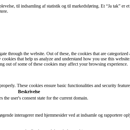
velse, til indsamling af statistik og til markedsføring. Et “Ja tak” er et
tere.
e through the website. Out of these, the cookies that are categorized a
rty cookies that help us analyze and understand how you use this websit
ting out of some of these cookies may affect your browsing experience.
 properly. These cookies ensure basic functionalities and security featu
Beskrivelse
s the user's consent state for the current domain.
besøgende interagerer med hjemmesider ved at indsamle og rapportere op