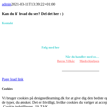
admin
2021-03-11T13:39:22+01:00
Kan du li´ hvad du ser? Del det her : )
Facebook
Pinterest
E-
Kontakt
Birkevang 30, 3500 Værløse
mail
louise@designedlearning.dk
+45 61309133
CVR. 38601709
Følg med her
Når du handler med os…
Støtter vi
Børns Vilkår
og
Mødrehjælpen
Er fragt inkluderet til hoveddøren
Har vi følgende
HANDELSBETINGELSER
Page load link
Cookies
Vi bruger cookies på designedlearning.dk for at give dig den bedste ople
de typer, du ønsker. Det er frivilligt, hvilke cookies du vælger at accep
Cookie indstillinger
JA TAK