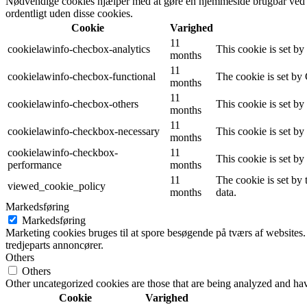
Nødvendige cookies hjælper med at gøre en hjemmeside brugbar ved a
ordentligt uden disse cookies.
Cookie
Varighed
11
cookielawinfo-checbox-analytics
This cookie is set b
months
11
cookielawinfo-checbox-functional
The cookie is set by
months
11
cookielawinfo-checbox-others
This cookie is set b
months
11
cookielawinfo-checkbox-necessary
This cookie is set b
months
cookielawinfo-checkbox-
11
This cookie is set b
performance
months
11
The cookie is set by
viewed_cookie_policy
months
data.
Markedsføring
Markedsføring
Marketing cookies bruges til at spore besøgende på tværs af websites.
tredjeparts annoncører.
Others
Others
Other uncategorized cookies are those that are being analyzed and have
Cookie
Varighed