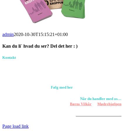
admin
2020-10-30T15:15:21+01:00
Kan du li´ hvad du ser? Del det her : )
Facebook
Pinterest
E-
Kontakt
Birkevang 30, 3500 Værløse
mail
louise@designedlearning.dk
+45 61309133
CVR. 38601709
Følg med her
Når du handler med os…
Støtter vi
Børns Vilkår
og
Mødrehjælpen
Er fragt inkluderet til hoveddøren
Har vi følgende
HANDELSBETINGELSER
Page load link