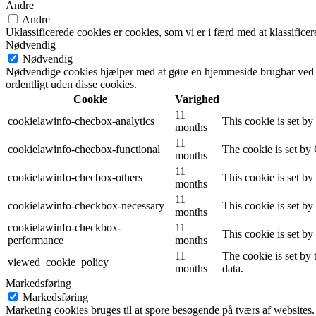
Andre
Andre
Uklassificerede cookies er cookies, som vi er i færd med at klassifi
Nødvendig
Nødvendig
Nødvendige cookies hjælper med at gøre en hjemmeside brugbar ved a
ordentligt uden disse cookies.
Cookie
Varighed
11
cookielawinfo-checbox-analytics
This cookie is set b
months
11
cookielawinfo-checbox-functional
The cookie is set by
months
11
cookielawinfo-checbox-others
This cookie is set b
months
11
cookielawinfo-checkbox-necessary
This cookie is set b
months
cookielawinfo-checkbox-
11
This cookie is set b
performance
months
11
The cookie is set by
viewed_cookie_policy
months
data.
Markedsføring
Markedsføring
Marketing cookies bruges til at spore besøgende på tværs af websites.