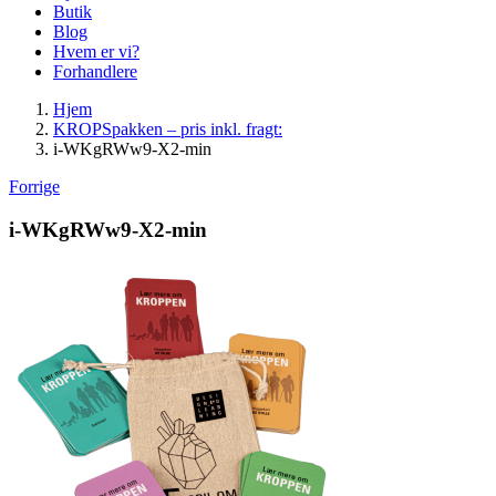
Butik
Blog
Hvem er vi?
Forhandlere
Hjem
KROPSpakken – pris inkl. fragt:
i-WKgRWw9-X2-min
Forrige
i-WKgRWw9-X2-min