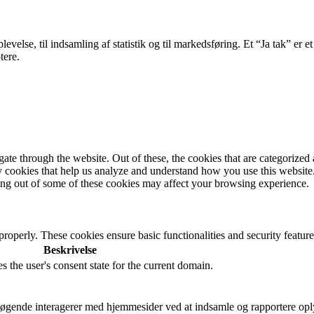
velse, til indsamling af statistik og til markedsføring. Et “Ja tak” er et
tere.
e through the website. Out of these, the cookies that are categorized a
rty cookies that help us analyze and understand how you use this websit
ting out of some of these cookies may affect your browsing experience.
 properly. These cookies ensure basic functionalities and security featu
Beskrivelse
s the user's consent state for the current domain.
besøgende interagerer med hjemmesider ved at indsamle og rapportere op