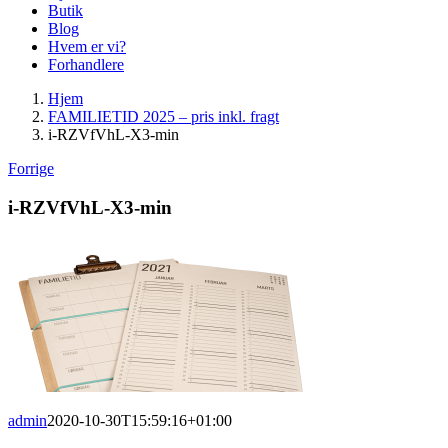
Butik
Blog
Hvem er vi?
Forhandlere
Hjem
FAMILIETID 2025 – pris inkl. fragt
i-RZVfVhL-X3-min
Forrige
i-RZVfVhL-X3-min
admin
2020-10-30T15:59:16+01:00