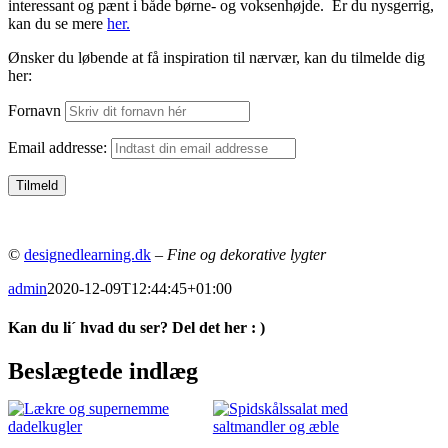
interessant og pænt i både børne- og voksenhøjde. Er du nysgerrig,
kan du se mere
her.
Ønsker du løbende at få inspiration til nærvær, kan du tilmelde dig
her:
Fornavn
Email addresse:
©
designedlearning.dk
–
Fine og dekorative lygter
admin
2020-12-09T12:44:45+01:00
Kan du li´ hvad du ser? Del det her : )
Facebook
Pinterest
E-
Beslægtede indlæg
mail