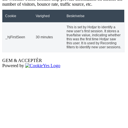
number of visitors, bounce rate, traffic source, etc.
Cookie
Varighed
Beskrivelse
This is set by Hotjar to identify a
new user’s first session. It stores a
true/false value, indicating whether
_hjFirstSeen
30 minutes
this was the first time Hotjar saw
this user. It is used by Recording
filters to identify new user sessions.
GEM & ACCEPTÈR
Powered by
Go
to
Top