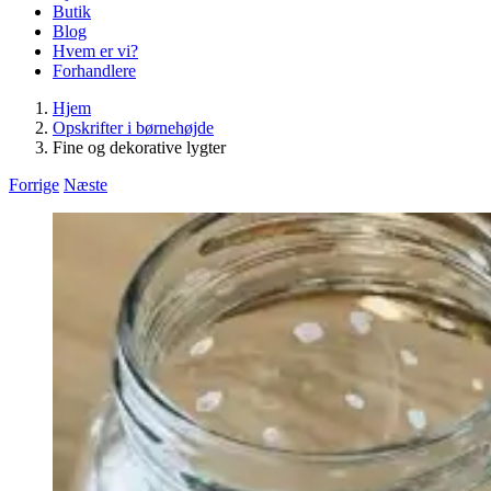
Butik
Blog
Hvem er vi?
Forhandlere
Hjem
Opskrifter i børnehøjde
Fine og dekorative lygter
Forrige
Næste