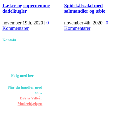
Lækre og supernemme
Spidskålssalat med
dadelkugler
saltmandler og æble
november 19th, 2020
|
0
november 4th, 2020
|
0
Kommentarer
Kommentarer
Kontakt
Birkevang 30, 3500
Værløse
louise@designedlearning.dk
+45 61309133
CVR. 38601709
Følg med her
Når du handler med
os…
Støtter vi
Børns Vilkår
og
Mødrehjælpen
Er fragt inkluderet til
hoveddøren
Har vi følgende
HANDELSBETINGELSER