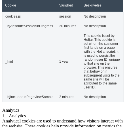
Cookie
Varighed
Beskrivelse
cookies.js
session
No description
_hjAbsoluteSessionInProgress
30 minutes
No description
This cookie is set by
Hotjar. This cookie is
set when the customer
first lands on a page
with the Hotjar script. It
is used to persist the
random user ID, unique
_hjid
1 year
to that site on the
browser. This ensures
that behavior in
subsequent visits to the
same site will be
attributed to the same
user ID.
_hjIncludedInPageviewSample
2 minutes
No description
Analytics
Analytics
Analytical cookies are used to understand how visitors interact with
the website. These cookies help provide information on metrics the