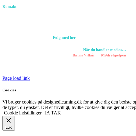
Kontakt
Birkevang 30, 3500 Værløse
louise@designedlearning.dk
+45 61309133
CVR. 38601709
Følg med her
Når du handler med os…
Støtter vi
Børns Vilkår
og
Mødrehjælpen
Er fragt inkluderet til hoveddøren
Har vi følgende
HANDELSBETINGELSER
Page load link
Cookies
Vi bruger cookies på designedlearning.dk for at give dig den bedste ople
de typer, du ønsker. Det er frivilligt, hvilke cookies du vælger at accep
Cookie indstillinger
JA TAK
Luk