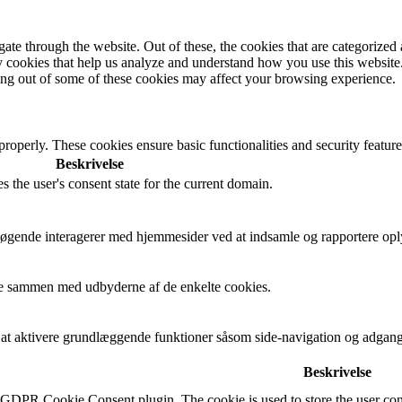
e through the website. Out of these, the cookies that are categorized a
rty cookies that help us analyze and understand how you use this websit
ting out of some of these cookies may affect your browsing experience.
 properly. These cookies ensure basic functionalities and security featu
Beskrivelse
s the user's consent state for the current domain.
besøgende interagerer med hjemmesider ved at indsamle og rapportere op
cere sammen med udbyderne af de enkelte cookies.
t aktivere grundlæggende funktioner såsom side-navigation og adgang
Beskrivelse
y GDPR Cookie Consent plugin. The cookie is used to store the user cons