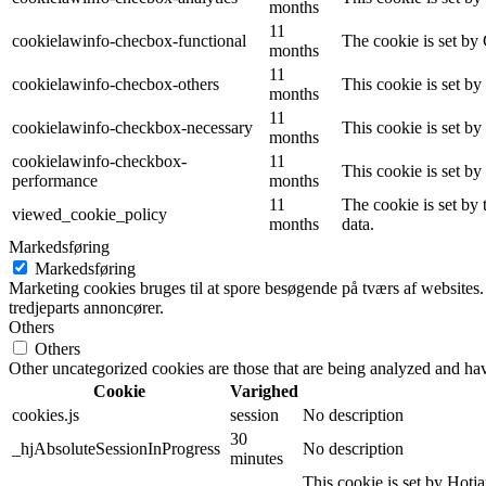
months
11
cookielawinfo-checbox-functional
The cookie is set by
months
11
cookielawinfo-checbox-others
This cookie is set b
months
11
cookielawinfo-checkbox-necessary
This cookie is set b
months
cookielawinfo-checkbox-
11
This cookie is set b
performance
months
11
The cookie is set by
viewed_cookie_policy
months
data.
Markedsføring
Markedsføring
Marketing cookies bruges til at spore besøgende på tværs af websites.
tredjeparts annoncører.
Others
Others
Other uncategorized cookies are those that are being analyzed and have
Cookie
Varighed
cookies.js
session
No description
30
_hjAbsoluteSessionInProgress
No description
minutes
This cookie is set by Hotjar