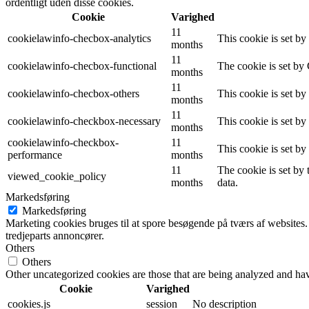
ordentligt uden disse cookies.
Cookie
Varighed
11
cookielawinfo-checbox-analytics
This cookie is set b
months
11
cookielawinfo-checbox-functional
The cookie is set by
months
11
cookielawinfo-checbox-others
This cookie is set b
months
11
cookielawinfo-checkbox-necessary
This cookie is set b
months
cookielawinfo-checkbox-
11
This cookie is set b
performance
months
11
The cookie is set by
viewed_cookie_policy
months
data.
Markedsføring
Markedsføring
Marketing cookies bruges til at spore besøgende på tværs af websites.
tredjeparts annoncører.
Others
Others
Other uncategorized cookies are those that are being analyzed and have
Cookie
Varighed
cookies.js
session
No description