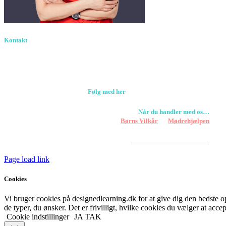
Kontakt
Birkevang 30, 3500 Værløse
louise@designedlearning.dk
+45 61309133
CVR. 38601709
Følg med her
Når du handler med os…
Støtter vi
Børns Vilkår
og
Mødrehjælpen
Er fragt inkluderet til hoveddøren
Har vi følgende
HANDELSBETINGELSER
Page load link
Cookies
Vi bruger cookies på designedlearning.dk for at give dig den bedste ople
de typer, du ønsker. Det er frivilligt, hvilke cookies du vælger at accep
Cookie indstillinger
JA TAK