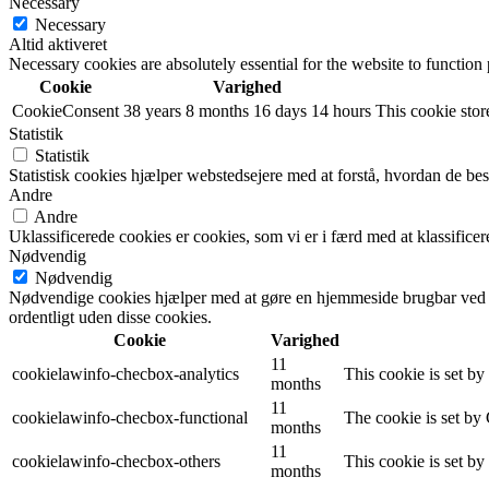
Necessary
Necessary
Altid aktiveret
Necessary cookies are absolutely essential for the website to function
Cookie
Varighed
CookieConsent
38 years 8 months 16 days 14 hours
This cookie store
Statistik
Statistik
Statistisk cookies hjælper webstedsejere med at forstå, hvordan de 
Andre
Andre
Uklassificerede cookies er cookies, som vi er i færd med at klassifi
Nødvendig
Nødvendig
Nødvendige cookies hjælper med at gøre en hjemmeside brugbar ved a
ordentligt uden disse cookies.
Cookie
Varighed
11
cookielawinfo-checbox-analytics
This cookie is set b
months
11
cookielawinfo-checbox-functional
The cookie is set by
months
11
cookielawinfo-checbox-others
This cookie is set b
months