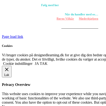
Følg med her
Når du handler med os…
Støtter vi
Børns Vilkår
og
Mødrehjælpen
Er fragt inkluderet til hoveddøren
Har vi følgende
HANDELSBETINGELSER
Page load link
Cookies
Vi bruger cookies på designedlearning.dk for at give dig den bedste ople
de typer, du ønsker. Det er frivilligt, hvilke cookies du vælger at accep
Cookie indstillinger
JA TAK
Luk
Privacy Overview
This website uses cookies to improve your experience while you navigat
working of basic functionalities of the website. We also use third-pa
consent. You also have the option to opt-out of these cookies. But op