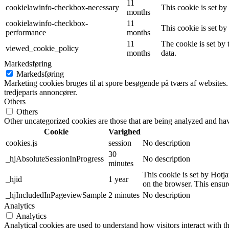
11
cookielawinfo-checkbox-necessary
This cookie is set b
months
cookielawinfo-checkbox-
11
This cookie is set b
performance
months
11
The cookie is set by
viewed_cookie_policy
months
data.
Markedsføring
Markedsføring
Marketing cookies bruges til at spore besøgende på tværs af websites.
tredjeparts annoncører.
Others
Others
Other uncategorized cookies are those that are being analyzed and have
Cookie
Varighed
cookies.js
session
No description
30
_hjAbsoluteSessionInProgress
No description
minutes
This cookie is set by Hotjar
_hjid
1 year
on the browser. This ensure
_hjIncludedInPageviewSample
2 minutes
No description
Analytics
Analytics
Analytical cookies are used to understand how visitors interact with th