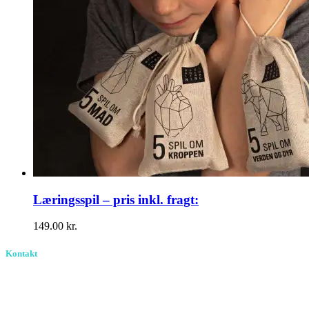
Læringsspil – pris inkl. fragt:
149.00
kr.
Kontakt
Birkevang 30, 3500 Værløse
louise@designedlearning.dk
+45 61309133
CVR. 38601709