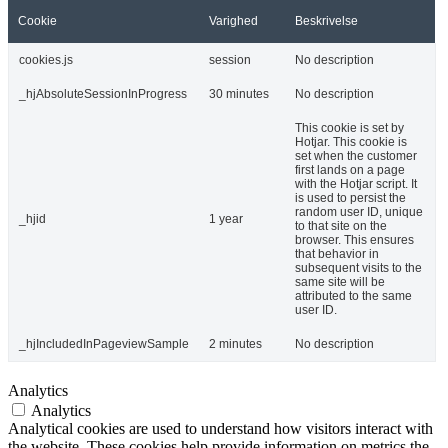
Cookie
Varighed
Beskrivelse
cookies.js
session
No description
_hjAbsoluteSessionInProgress
30 minutes
No description
This cookie is set by
Hotjar. This cookie is
set when the customer
first lands on a page
with the Hotjar script. It
is used to persist the
random user ID, unique
_hjid
1 year
to that site on the
browser. This ensures
that behavior in
subsequent visits to the
same site will be
attributed to the same
user ID.
_hjIncludedInPageviewSample
2 minutes
No description
Analytics
Analytics
Analytical cookies are used to understand how visitors interact with
the website. These cookies help provide information on metrics the