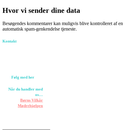
Hvor vi sender dine data
Besøgendes kommentarer kan muligvis blive kontrolleret af en
automatisk spam-genkendelse tjeneste.
Kontakt
Birkevang 30, 3500
Værløse
louise@designedlearning.dk
+45 61309133
CVR. 38601709
Følg med her
Når du handler med
os…
Støtter vi
Børns Vilkår
og
Mødrehjælpen
Er fragt inkluderet til
hoveddøren
Har vi følgende
HANDELSBETINGELSER