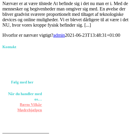
Nærvær er at være tilstede At befinde sig i det nu man er i. Med de
mennesker og begivenheder man omgiver sig med. En øvelse der
bliver gradvist sværere proportionelt med tiltaget af teknologiske
devices og online muligheder. Vi er blevet dårligere til at være i det
NU, hvor vores kroppe fysisk befinder sig. [...]
Hvorfor er nærvær vigtigt?
admin
2021-06-23T13:48:31+01:00
Kontakt
Birkevang 30, 3500
Værløse
louise@designedlearning.dk
+45 61309133
CVR. 38601709
Følg med her
Når du handler med
os…
Støtter vi
Børns Vilkår
og
Mødrehjælpen
Er fragt inkluderet til
hoveddøren
Har vi følgende
HANDELSBETINGELSER