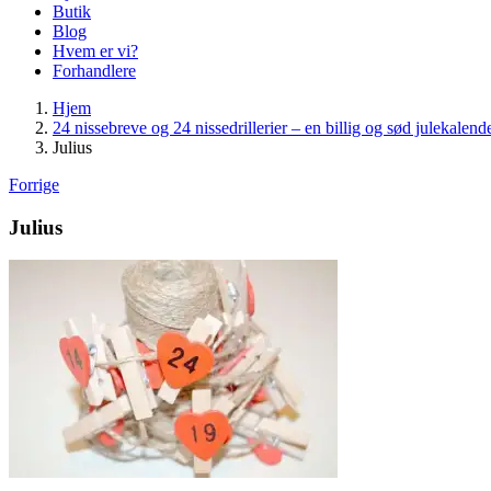
Butik
Blog
Hvem er vi?
Forhandlere
Hjem
24 nissebreve og 24 nissedrillerier – en billig og sød julekalend
Julius
Forrige
Julius