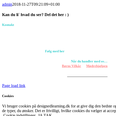
admin
2018-11-27T09:21:09+01:00
Kan du li´ hvad du ser? Del det her : )
Facebook
Pinterest
E-
Kontakt
Birkevang 30, 3500 Værløse
mail
louise@designedlearning.dk
+45 61309133
CVR. 38601709
Følg med her
Når du handler med os…
Støtter vi
Børns Vilkår
og
Mødrehjælpen
Er fragt inkluderet til hoveddøren
Har vi følgende
HANDELSBETINGELSER
Page load link
Cookies
Vi bruger cookies på designedlearning.dk for at give dig den bedste ople
de typer, du ønsker. Det er frivilligt, hvilke cookies du vælger at accep
Cookie indstillinger
JA TAK