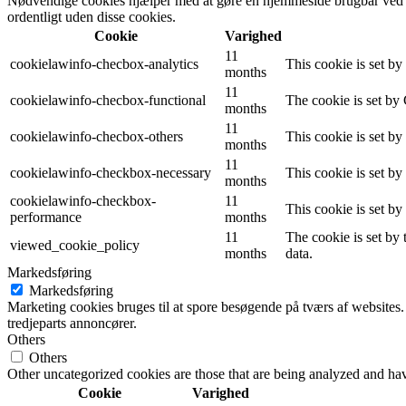
Nødvendige cookies hjælper med at gøre en hjemmeside brugbar ved a
ordentligt uden disse cookies.
Cookie
Varighed
11
cookielawinfo-checbox-analytics
This cookie is set b
months
11
cookielawinfo-checbox-functional
The cookie is set by
months
11
cookielawinfo-checbox-others
This cookie is set b
months
11
cookielawinfo-checkbox-necessary
This cookie is set b
months
cookielawinfo-checkbox-
11
This cookie is set b
performance
months
11
The cookie is set by
viewed_cookie_policy
months
data.
Markedsføring
Markedsføring
Marketing cookies bruges til at spore besøgende på tværs af websites.
tredjeparts annoncører.
Others
Others
Other uncategorized cookies are those that are being analyzed and have
Cookie
Varighed