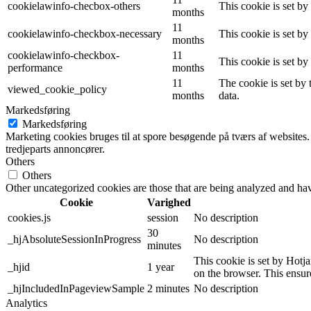
cookielawinfo-checbox-others
This cookie is set b
months
11
cookielawinfo-checkbox-necessary
This cookie is set b
months
cookielawinfo-checkbox-
11
This cookie is set b
performance
months
11
The cookie is set by
viewed_cookie_policy
months
data.
Markedsføring
Markedsføring
Marketing cookies bruges til at spore besøgende på tværs af websites.
tredjeparts annoncører.
Others
Others
Other uncategorized cookies are those that are being analyzed and have
Cookie
Varighed
cookies.js
session
No description
30
_hjAbsoluteSessionInProgress
No description
minutes
This cookie is set by Hotjar
_hjid
1 year
on the browser. This ensure
_hjIncludedInPageviewSample
2 minutes
No description
Analytics