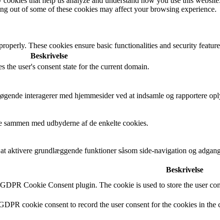
rty cookies that help us analyze and understand how you use this websit
ting out of some of these cookies may affect your browsing experience.
 properly. These cookies ensure basic functionalities and security featu
Beskrivelse
s the user's consent state for the current domain.
besøgende interagerer med hjemmesider ved at indsamle og rapportere op
cere sammen med udbyderne af de enkelte cookies.
t aktivere grundlæggende funktioner såsom side-navigation og adgang
Beskrivelse
y GDPR Cookie Consent plugin. The cookie is used to store the user cons
 GDPR cookie consent to record the user consent for the cookies in the 