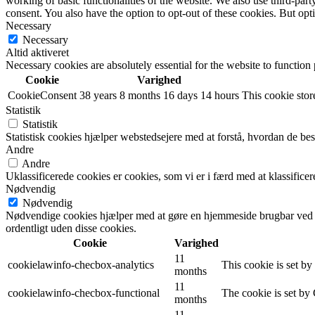
working of basic functionalities of the website. We also use third-pa
consent. You also have the option to opt-out of these cookies. But op
Necessary
Necessary
Altid aktiveret
Necessary cookies are absolutely essential for the website to function
Cookie
Varighed
CookieConsent
38 years 8 months 16 days 14 hours
This cookie store
Statistik
Statistik
Statistisk cookies hjælper webstedsejere med at forstå, hvordan de 
Andre
Andre
Uklassificerede cookies er cookies, som vi er i færd med at klassifi
Nødvendig
Nødvendig
Nødvendige cookies hjælper med at gøre en hjemmeside brugbar ved a
ordentligt uden disse cookies.
Cookie
Varighed
11
cookielawinfo-checbox-analytics
This cookie is set b
months
11
cookielawinfo-checbox-functional
The cookie is set by
months
11