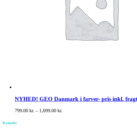
NYHED! GEO Danmark i farver- pris inkl. frag
Prisinterval:
799.00
kr.
–
1,699.00
kr.
799.00 kr.
til
Kontakt
1,699.00 kr.
Birkevang 30, 3500 Værløse
louise@designedlearning.dk