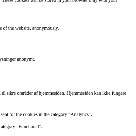
e. These cookies will be stored in your browser only with your
res of the website, anonymously.
lysninger anonymt.
 til sikre områder af hjemmesiden. Hjemmesiden kan ikke fungere
ent for the cookies in the category "Analytics".
category "Functional".