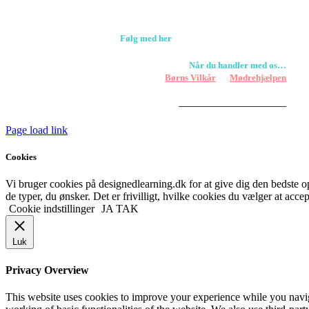
+45 61309133
CVR. 38601709
Følg med her
Når du handler med os…
Støtter vi
Børns Vilkår
og
Mødrehjælpen
Er fragt inkluderet til hoveddøren
Har vi følgende
HANDELSBETINGELSER
Page load link
Cookies
Vi bruger cookies på designedlearning.dk for at give dig den bedste ople
de typer, du ønsker. Det er frivilligt, hvilke cookies du vælger at accep
Cookie indstillinger
JA TAK
Luk
Privacy Overview
This website uses cookies to improve your experience while you navigat