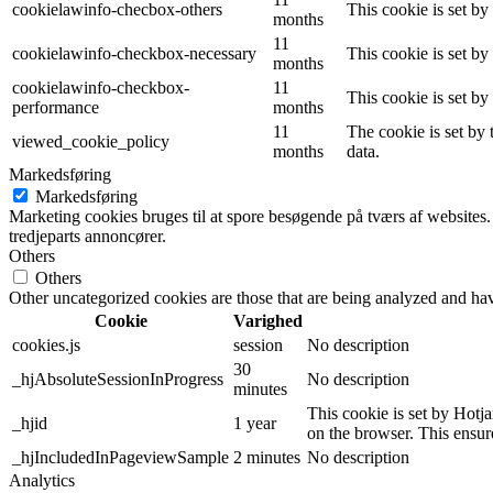
cookielawinfo-checbox-others
This cookie is set b
months
11
cookielawinfo-checkbox-necessary
This cookie is set b
months
cookielawinfo-checkbox-
11
This cookie is set b
performance
months
11
The cookie is set by
viewed_cookie_policy
months
data.
Markedsføring
Markedsføring
Marketing cookies bruges til at spore besøgende på tværs af websites.
tredjeparts annoncører.
Others
Others
Other uncategorized cookies are those that are being analyzed and have
Cookie
Varighed
cookies.js
session
No description
30
_hjAbsoluteSessionInProgress
No description
minutes
This cookie is set by Hotjar
_hjid
1 year
on the browser. This ensure
_hjIncludedInPageviewSample
2 minutes
No description
Analytics