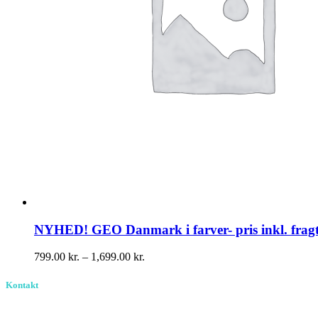
NYHED! GEO Danmark i farver- pris inkl. frag
Prisinterval:
799.00
kr.
–
1,699.00
kr.
799.00 kr.
til
Kontakt
1,699.00 kr.
Birkevang 30, 3500 Værløse
louise@designedlearning.dk