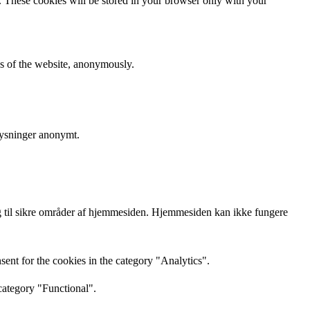
e. These cookies will be stored in your browser only with your
res of the website, anonymously.
lysninger anonymt.
 til sikre områder af hjemmesiden. Hjemmesiden kan ikke fungere
ent for the cookies in the category "Analytics".
category "Functional".