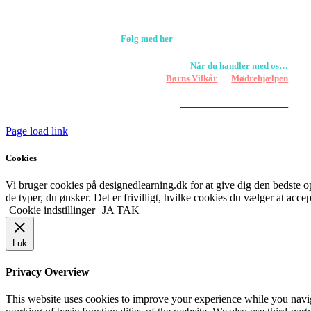
+45 61309133
CVR. 38601709
Følg med her
Når du handler med os…
Støtter vi
Børns Vilkår
og
Mødrehjælpen
Er fragt inkluderet til hoveddøren
Har vi følgende
HANDELSBETINGELSER
Page load link
Cookies
Vi bruger cookies på designedlearning.dk for at give dig den bedste ople
de typer, du ønsker. Det er frivilligt, hvilke cookies du vælger at accep
Cookie indstillinger
JA TAK
Luk
Privacy Overview
This website uses cookies to improve your experience while you navigat