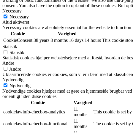
working of basic functionalities of the website. We also use third-pa
consent. You also have the option to opt-out of these cookies. But op
Necessary
Necessary
Altid aktiveret
Necessary cookies are absolutely essential for the website to function
Cookie
Varighed
CookieConsent
38 years 8 months 16 days 14 hours
This cookie store
Statistik
Statistik
Statistisk cookies hjælper webstedsejere med at forstå, hvordan de 
Andre
Andre
Uklassificerede cookies er cookies, som vi er i færd med at klassifi
Nødvendig
Nødvendig
Nødvendige cookies hjælper med at gøre en hjemmeside brugbar ved a
ordentligt uden disse cookies.
Cookie
Varighed
11
cookielawinfo-checbox-analytics
This cookie is set b
months
11
cookielawinfo-checbox-functional
The cookie is set by
months
11