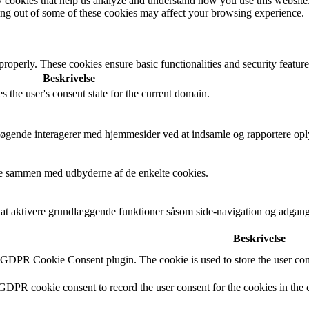
rty cookies that help us analyze and understand how you use this websit
ting out of some of these cookies may affect your browsing experience.
 properly. These cookies ensure basic functionalities and security featu
Beskrivelse
s the user's consent state for the current domain.
besøgende interagerer med hjemmesider ved at indsamle og rapportere op
cere sammen med udbyderne af de enkelte cookies.
t aktivere grundlæggende funktioner såsom side-navigation og adgang
Beskrivelse
y GDPR Cookie Consent plugin. The cookie is used to store the user cons
 GDPR cookie consent to record the user consent for the cookies in the 