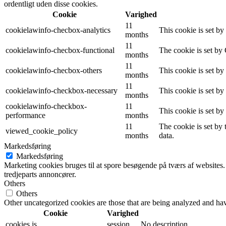
ordentligt uden disse cookies.
Cookie
Varighed
11
cookielawinfo-checbox-analytics
This cookie is set b
months
11
cookielawinfo-checbox-functional
The cookie is set by
months
11
cookielawinfo-checbox-others
This cookie is set b
months
11
cookielawinfo-checkbox-necessary
This cookie is set b
months
cookielawinfo-checkbox-
11
This cookie is set b
performance
months
11
The cookie is set by
viewed_cookie_policy
months
data.
Markedsføring
Markedsføring
Marketing cookies bruges til at spore besøgende på tværs af websites.
tredjeparts annoncører.
Others
Others
Other uncategorized cookies are those that are being analyzed and have
Cookie
Varighed
cookies.js
session
No description