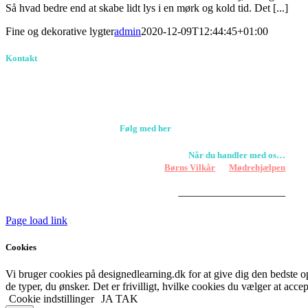
Så hvad bedre end at skabe lidt lys i en mørk og kold tid. Det [...]
Fine og dekorative lygter
admin
2020-12-09T12:44:45+01:00
Kontakt
Birkevang 30, 3500 Værløse
louise@designedlearning.dk
+45 61309133
CVR. 38601709
Følg med her
Når du handler med os…
Støtter vi
Børns Vilkår
og
Mødrehjælpen
Er fragt inkluderet til hoveddøren
Har vi følgende
HANDELSBETINGELSER
Page load link
Cookies
Vi bruger cookies på designedlearning.dk for at give dig den bedste ople
de typer, du ønsker. Det er frivilligt, hvilke cookies du vælger at accep
Cookie indstillinger
JA TAK