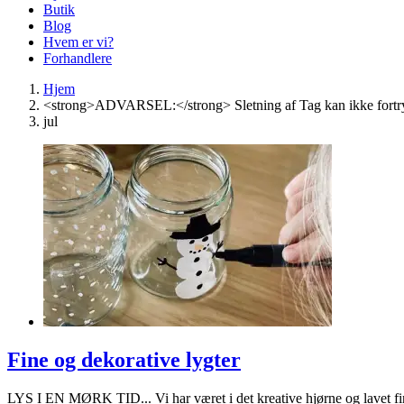
Butik
Blog
Hvem er vi?
Forhandlere
Hjem
<strong>ADVARSEL:</strong> Sletning af Tag kan ikke fortr
jul
Fine og dekorative lygter
LYS I EN MØRK TID... Vi har været i det kreative hjørne og lavet fin