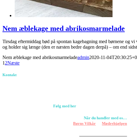
Nem æblekage med abrikosmarmelade
Tirsdag eftermiddag bød på spontan kagebagning med børnene og vi val
og holder sig længe (den er næsten bedre dagen derpå) – om end sidstn
Nem æblekage med abrikosmarmelade
admin
2020-11-04T20:30:25+0
1
2
Næste
Kontakt
Birkevang 30, 3500 Værløse
louise@designedlearning.dk
+45 61309133
CVR. 38601709
Følg med her
Når du handler med os…
Støtter vi
Børns Vilkår
og
Mødrehjælpen
Er fragt inkluderet til hoveddøren
Har vi følgende
HANDELSBETINGELSER