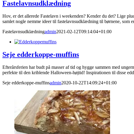
Fastelavnsudklædning
Hov, er det allerede Fastelavn i weekenden? Kender du det? Lige pluds
samlet nogle nemme ideer til fastelavnsudklædning til børnene, som er 
Fastelavnsudklædning
admin
2021-02-12T09:14:04+01:00
Seje edderkoppe-muffins
Efterårsferien har budt på masser af tid og hygge sammen med ungerne -
perfekte til den kriblende Halloween-højtid! Inspirationen til disse ed
Seje edderkoppe-muffins
admin
2020-10-22T14:09:24+01:00