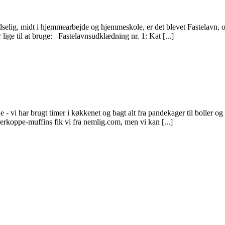
elig, midt i hjemmearbejde og hjemmeskole, er det blevet Fastelavn, og
lige til at bruge: Fastelavnsudklædning nr. 1: Kat [...]
 vi har brugt timer i køkkenet og bagt alt fra pandekager til boller og 
derkoppe-muffins fik vi fra nemlig.com, men vi kan [...]