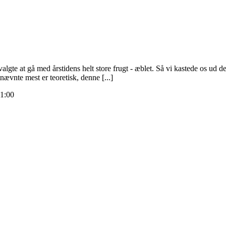
gte at gå med årstidens helt store frugt - æblet. Så vi kastede os ud
ævnte mest er teoretisk, denne [...]
1:00