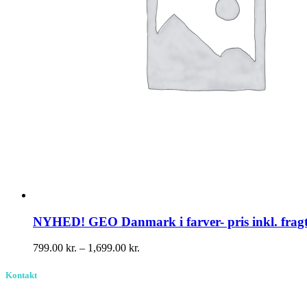
NYHED! GEO Danmark i farver- pris inkl. frag
Prisinterval:
799.00
kr.
–
1,699.00
kr.
799.00 kr.
til
Kontakt
1,699.00 kr.
Birkevang 30, 3500 Værløse
louise@designedlearning.dk