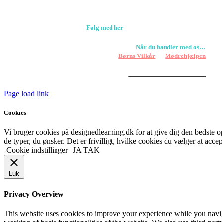
+45 61309133
CVR. 38601709
Følg med her
Når du handler med os…
Støtter vi
Børns Vilkår
og
Mødrehjælpen
Er fragt inkluderet til hoveddøren
Har vi følgende
HANDELSBETINGELSER
Page load link
Cookies
Vi bruger cookies på designedlearning.dk for at give dig den bedste ople
de typer, du ønsker. Det er frivilligt, hvilke cookies du vælger at accep
Cookie indstillinger
JA TAK
Luk
Privacy Overview
This website uses cookies to improve your experience while you navigat