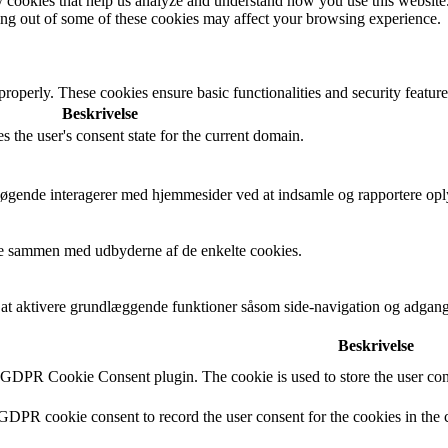
rty cookies that help us analyze and understand how you use this websit
ting out of some of these cookies may affect your browsing experience.
 properly. These cookies ensure basic functionalities and security featu
Beskrivelse
s the user's consent state for the current domain.
besøgende interagerer med hjemmesider ved at indsamle og rapportere op
cere sammen med udbyderne af de enkelte cookies.
t aktivere grundlæggende funktioner såsom side-navigation og adgang
Beskrivelse
y GDPR Cookie Consent plugin. The cookie is used to store the user cons
 GDPR cookie consent to record the user consent for the cookies in the 