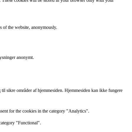
e. These cookies will be stored in your browser only with your
res of the website, anonymously.
lysninger anonymt.
 til sikre områder af hjemmesiden. Hjemmesiden kan ikke fungere
ent for the cookies in the category "Analytics".
category "Functional".