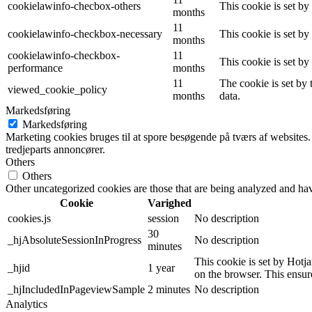
cookielawinfo-checbox-others
This cookie is set b
months
11
cookielawinfo-checkbox-necessary
This cookie is set b
months
cookielawinfo-checkbox-
11
This cookie is set b
performance
months
11
The cookie is set by
viewed_cookie_policy
months
data.
Markedsføring
Markedsføring
Marketing cookies bruges til at spore besøgende på tværs af websites.
tredjeparts annoncører.
Others
Others
Other uncategorized cookies are those that are being analyzed and have
Cookie
Varighed
cookies.js
session
No description
30
_hjAbsoluteSessionInProgress
No description
minutes
This cookie is set by Hotjar
_hjid
1 year
on the browser. This ensure
_hjIncludedInPageviewSample
2 minutes
No description
Analytics