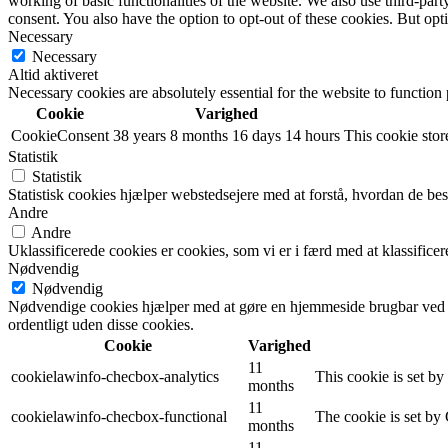
working of basic functionalities of the website. We also use third-pa
consent. You also have the option to opt-out of these cookies. But op
Necessary
Necessary
Altid aktiveret
Necessary cookies are absolutely essential for the website to function
Cookie
Varighed
CookieConsent
38 years 8 months 16 days 14 hours
This cookie store
Statistik
Statistik
Statistisk cookies hjælper webstedsejere med at forstå, hvordan de 
Andre
Andre
Uklassificerede cookies er cookies, som vi er i færd med at klassifi
Nødvendig
Nødvendig
Nødvendige cookies hjælper med at gøre en hjemmeside brugbar ved a
ordentligt uden disse cookies.
Cookie
Varighed
11
cookielawinfo-checbox-analytics
This cookie is set b
months
11
cookielawinfo-checbox-functional
The cookie is set by
months
11