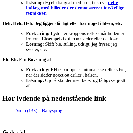
Løsning:
Hjælp baby af med prut, tjek evt.
dette
indlæg med billeder der demonstrerer forskellige
teknikker.
Heh. Heh. Heh: Jeg ligger dårligt eller har noget i bleen, etc.
Forklaring:
Lyden er kroppens refleks når huden er
irriteret. Eksempelvis at man sveder eller det klør
Løsning:
Skift ble, stilling, udsigt, jeg fryser, jeg
sveder, etc.
Eh. Eh. Eh: Bøvs mig af
.
Forklaring:
EH er kroppens automatiske refleks lyd,
når der sidder noget og driller i halsen.
Løsning:
Op på skulder med bebs, og få bøvset godt
af.
Hør lydende på nedenstående link
Doula (133) – Babysprog
Gode råd