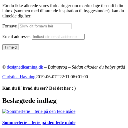
Får du ikke allerede vores forklaringer om mærkedage tilsendt i din
inbox (sammen med tilhørende inspiration til hyggestunder), kan du
tilmelde dig her:
Fornavn
Email addresse:
©
designedlearning.dk
–
Babysprog – Sådan afkoder du babys gråd
Christina Havning
2019-06-07T22:11:06+01:00
Kan du li´ hvad du ser? Del det her : )
Facebook
Pinterest
E-
Beslægtede indlæg
mail
Sommerferie – ferie på den fede måde