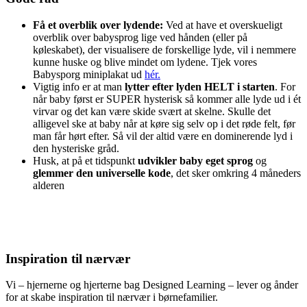
Få et overblik over lydende:
Ved at have et overskueligt
overblik over babysprog lige ved hånden (eller på
køleskabet), der visualisere de forskellige lyde, vil i nemmere
kunne huske og blive mindet om lydene. Tjek vores
Babysporg miniplakat ud
hér.
Vigtig info er at man
lytter efter lyden HELT i starten
. For
når baby først er SUPER hysterisk så kommer alle lyde ud i ét
virvar og det kan være skide svært at skelne. Skulle det
alligevel ske at baby når at køre sig selv op i det røde felt, før
man får hørt efter. Så vil der altid være en dominerende lyd i
den hysteriske gråd.
Husk, at på et tidspunkt
udvikler baby eget sprog
og
glemmer den universelle kode
, det sker omkring 4 måneders
alderen
Inspiration til nærvær
Vi – hjernerne og hjerterne bag Designed Learning – lever og ånder
for at skabe inspiration til nærvær i børnefamilier.