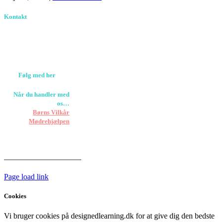
Kontakt
Birkevang 30, 3500
Værløse
louise@designedlearning.dk
+45 61309133
CVR. 38601709
Følg med her
Når du handler med
os…
Støtter vi
Børns Vilkår
og
Mødrehjælpen
Er fragt inkluderet til
hoveddøren
Har vi følgende
HANDELSBETINGELSER
Page load link
Cookies
Vi bruger cookies på designedlearning.dk for at give dig den bedste