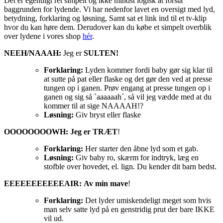
Det er egentligt ret simpelt og ikke mindst logisk at forstå
baggrunden for lydende. Vi har nedenfor lavet en oversigt med lyd,
betydning, forklaring og løsning, Samt sat et link ind til et tv-klip
hvor du kan høre dem. Derudover kan du købe et simpelt overblik
over lydene i vores shop
hér
.
NEEH/NAAAH:
Jeg er
SULTEN!
Forklaring:
Lyden kommer fordi baby gør sig klar til
at sutte på pat eller flaske og det gør den ved at presse
tungen op i ganen. Prøv engang at presse tungen op i
ganen og sig så `aaaaaah´, så vil jeg vædde med at du
kommer til at sige NAAAAH!?
Løsning:
Giv bryst eller flaske
OOOOOOOOWH:
Jeg er TRÆT
!
Forklaring:
Her starter den åbne lyd som et gab.
Løsning:
Giv baby ro, skærm for indtryk, læg en
stofble over hovedet, el. lign. Du kender dit barn bedst.
EEEEEEEEEEEAIR:
Av min mave
!
Forklaring:
Det lyder umiskendeligt meget som hvis
man selv satte lyd på en genstridig prut der bare IKKE
vil ud.